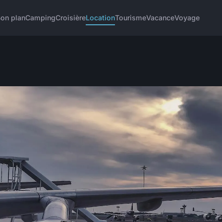
on plan
Camping
Croisière
Location
Tourisme
Vacance
Voyage