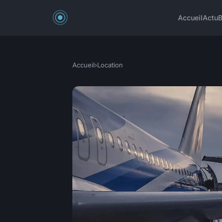
Accueil
Actu
B
Accueil
›
Location